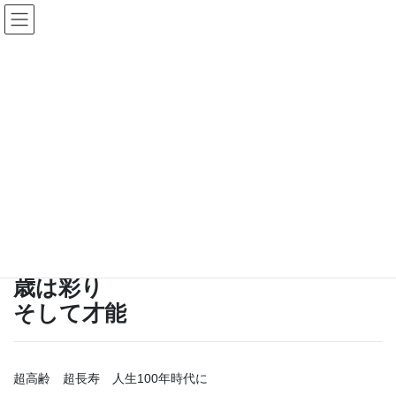
コ
ナ
スマートエイジ／Smart Age
ン
ビ
テ
ゲ
ン
ー
当社の社会的役割と当面の事業
ツ
シ
へ
ョ
ス
ン
HOME
当社の社会的役割と当面の事業
キ
に
ッ
移
イントロダクション
プ
動
【SOCIAL ROLES／当社の社会的役割】
歳は彩り
そして才能
超高齢 超長寿 人生100年時代に